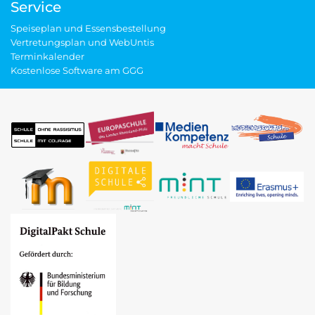
Service
Speiseplan und Essensbestellung
Vertretungsplan und WebUntis
Terminkalender
Kostenlose Software am GGG