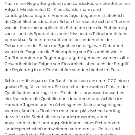
Nach einer Begrüßung durch den Landeskoordinator Johannes
Hilgart, Ministerialrat Dr. Klaus Sundermann und
Landtagsbeauftragtem Andreas Jäger begannen schließlich
die Qualifikationsdebatten. Schon hier machte sich bei Themen
wie der Kennzeichenpflicht für Fahrräder oder die Etablierung
von e-sport als Sportart das hohe Niveau des Teilnehmerfeldes
bemerkbar. Sehr interessant verlief besonders eine der
Debatten, an der Sarah maßgeblich beteiligt war. Debattiert
wurde die Frage, ob die Bekämpfung von Einsamkeit wie in
Großbritannien zur Regierungsaufgabe gemacht werden sollte.
Gesundheitliche Folgen von Einsamkeit, aber auch der Eingriff
der Regierung in die Privatsphäre standen hierbei im Fokus.
Schlussendlich gab es für Sarah Liebel von unserem GGG einen
großen Sieg für zu feiern. Sie erreichte den zweiten Platz in der
Qualifikation und zog so ins Finale des Landeswettbewerbes
ein. Nachdem die Qualifikationsdebatten hauptsächlich im
Haus der Jugend und im Arbeitsgericht Mainz ausgetragen
wurden, fand das Finale im rheinland-pfälzischen Landtag,
derzeit in der Steinhalle des Landesmuseums, unter
Anwesenheit des Landtagspräsidenten, eines Richters vom
Landesgerichtshof und weiteren Vertretern aus Politik und
Gesellschaft statt. Diese beeindruckende Kulisse bot den