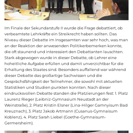
Im Finale der Sekundarstufe II wurde die Frage debattiert, ob
verbeamtete Lehrkräfte ein Streikrecht haben sollten. Das
Niveau dieser Debatte im Insgesamten war sehr hoch, was man
an der Reaktion der anwesenden Politikerbemerken konnte,
die oft staunend und interessiert den Debattanten lauschten.
Stark abgewogen wurde in dieser Debatte, ob Lehrer eine
hoheitliche Aufgabe erfüllen und damit unverzichtbar für die
Erhaltung des Staates sind. Besonders auffallend war während
dieser Debatte das großartige Sachwissen und die
Gesprächsfähigkeit der Teilnehmer, die sowohl mit aktuellen
Statistiken und Studien punkten konnten. Nach dieser
eindrucksvollen Debatte standen die Platzierungen fest: 1. Platz
Laurenz Rieger (Leibniz-Gymnasium Neustadt an der
Weinstraße), 2. Platz Kristin Elsner (Lina-Hilger Gamnyisum Bad
Kreuznach), 3. Platz Jakob Artmann (Cusanus-Gymnaisum
Koblenz), 4. Platz Sarah Liebel (Goethe-Gymnaisum-
Germersheim).