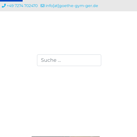
+49 7274 702470
info[at]goethe-gym-ger.de
Suchen