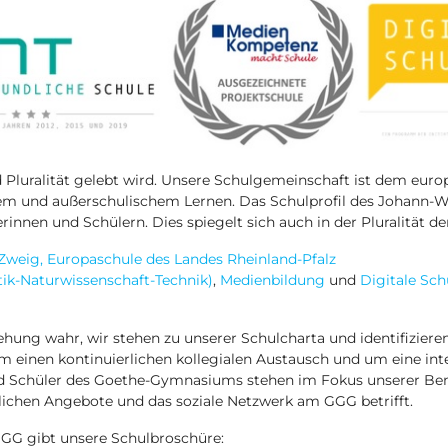
und Pluralität gelebt wird. Unsere Schulgemeinschaft ist dem eur
hem und außerschulischem Lernen. Das Schulprofil des Johann
rinnen und Schülern. Dies spiegelt sich auch in der Pluralität d
Zweig, Europaschule des Landes Rheinland-Pfalz
k-Naturwissenschaft-Technik)
,
Medienbildung
und
Digitale Sch
ung wahr, wir stehen zu unserer Schulcharta und identifiziere
 um einen kontinuierlichen kollegialen Austausch und um eine i
nd Schüler des Goethe-Gymnasiums stehen im Fokus unserer Be
htlichen Angebote und das soziale Netzwerk am GGG betrifft.
GG gibt unsere Schulbroschüre: