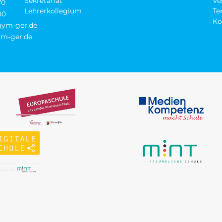
Sekretariat
Ve
70
Lehrerkollegium
Te
80
Ko
-gym-ger.de
m-ger.de