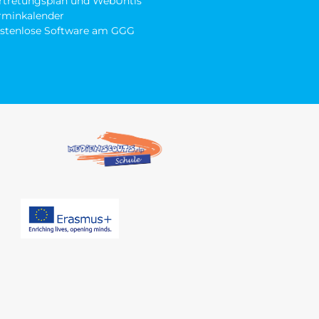
rtretungsplan und WebUntis
rminkalender
stenlose Software am GGG