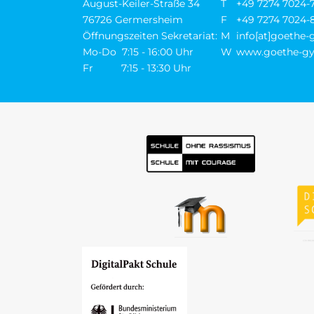
August-Keiler-Straße 34
T
+49 7274 7024-
76726 Germersheim
F
+49 7274 7024-
Öffnungszeiten Sekretariat:
M
info[at]goethe
Mo-Do 7:15 - 16:00 Uhr
W
www.goethe-gy
Fr 7:15 - 13:30 Uhr