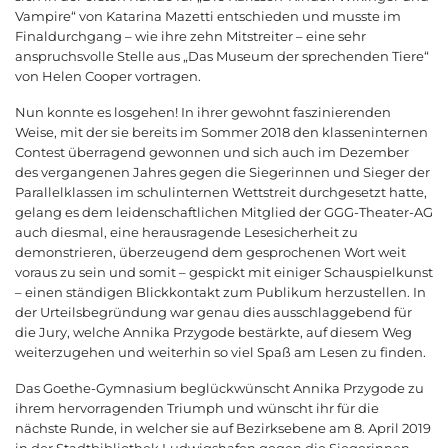
Vampire“ von Katarina Mazetti entschieden und musste im
Finaldurchgang – wie ihre zehn Mitstreiter – eine sehr
anspruchsvolle Stelle aus „Das Museum der sprechenden Tiere“
von Helen Cooper vortragen.
Nun konnte es losgehen! In ihrer gewohnt faszinierenden
Weise, mit der sie bereits im Sommer 2018 den klasseninternen
Contest überragend gewonnen und sich auch im Dezember
des vergangenen Jahres gegen die Siegerinnen und Sieger der
Parallelklassen im schulinternen Wettstreit durchgesetzt hatte,
gelang es dem leidenschaftlichen Mitglied der GGG-Theater-AG
auch diesmal, eine herausragende Lesesicherheit zu
demonstrieren, überzeugend dem gesprochenen Wort weit
voraus zu sein und somit – gespickt mit einiger Schauspielkunst
– einen ständigen Blickkontakt zum Publikum herzustellen. In
der Urteilsbegründung war genau dies ausschlaggebend für
die Jury, welche Annika Przygode bestärkte, auf diesem Weg
weiterzugehen und weiterhin so viel Spaß am Lesen zu finden.
Das Goethe-Gymnasium beglückwünscht Annika Przygode zu
ihrem hervorragenden Triumph und wünscht ihr für die
nächste Runde, in welcher sie auf Bezirksebene am 8. April 2019