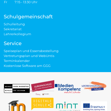
Fr 7:15 - 13:30 Uhr
Schulgemeinschaft
Schulleitung
Sekretariat
Lehrerkollegium
Service
Speiseplan und Essensbestellung
Vertretungsplan und WebUntis
Terminkalender
Kostenlose Software am GGG