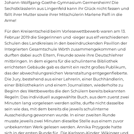
Johann-Wolfgang-Goethe-Gymnasium Germersheim! Die
Sechstklässlerin aus Lingenfeld kann ihr Glück nicht fassen und
fällt ihrer Mutter sowie ihrer Mitschülerin Marlene Palfi in die
Arme!
Für den Kreisentscheid beim Vorlesewettbewerb waren am 13.
Februar 2019 die Siegerinnen und -sieger aus elf verschiedenen
Schulen des Landkreises in den beeindruckenden Pavillon der
Integrierten Gesamtschule Wörth zusammengekommen und
durften dabei auch Eltern, Freunde sowie ihre Deutschlehrer
mitbringen. In dem eigens für die schulinterne Bibliothek
errichteten Gebäude gab es damit ein recht großes Publikum,
das der abwechslungsreichen Veranstaltung entgegenfieberte.
Die Jury, bestehend aus einer Lehrerin, einer Buchhändlerin,
einer Bibliothekarin und einem Journalisten, wiederholte zu
Beginn des Wettbewerbs die den Schülern bereits bekannten
Regeln: Das individuell ausgewählte Buch, aus dem zuerst zwei
Minuten lang vorgelesen werden sollte, durfte nicht dasselbe
sein wie das, mit dem bereits die jeweils schulinterne
Ausscheidung gewonnen wurde. In einer zweiten Runde
musste jeweils zwei Minuten dieselbe Stelle aus einem zuvor
unbekannten Werk gelesen werden. Annika Przygode hatte
sich in der ersten Runde für „Die Karlsson-Kinder: Wikinger und