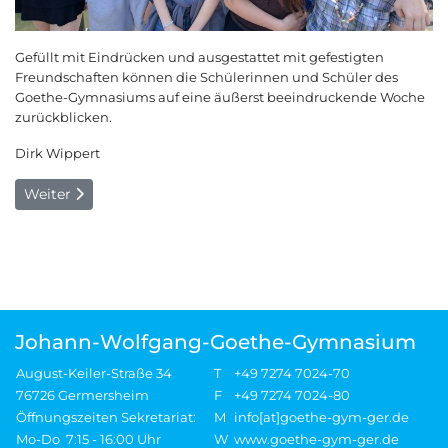
Gefüllt mit Eindrücken und ausgestattet mit gefestigten
Freundschaften können die Schülerinnen und Schüler des
Goethe-Gymnasiums auf eine äußerst beeindruckende Woche
zurückblicken.
Dirk Wippert
Nächster Beitrag: „Uniformen in Schwarz-Rot-Gold!?“, „Der Bu
Weiter
Johann-Wolfgang-Goethe-Gymnasium
August-Keiler-Straße 34
T
+49 7274 7024-70
76726 Germersheim
F
+49 7274 7024-80
Öffnungszeiten Sekretariat:
M
info[at]goethe-gym-ger.de
Mo-Do 7:15 - 16:00 Uhr
W
www.goethe-gym-ger.de