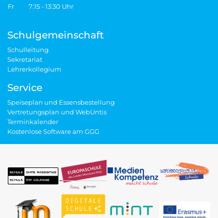
Fr 7:15 - 13:30 Uhr
Schulgemeinschaft
Schulleitung
Sekretariat
Lehrerkollegium
Service
Speiseplan und Essensbestellung
Vertretungsplan und WebUntis
Terminkalender
Kostenlose Software am GGG