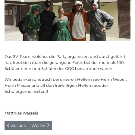
Das SV-Team, welches die Party organisiert und durchgeführt
hat, freut sich über die gelungene Feier, bei der mehr als 100
Schülerinnen und Schüler des GGG beisammen waren.
Wir bedanken uns auch bei unseren Helfern wie Herrn Weber,
Herrn Massar und all den freiwilligen Helfern aus der
Schülergemeinschaft!
Matthias Wessels
Vorheriger Beitrag: Ausnahmetalente bei der Abschiedssoire
Nächster Beitrag: Weihnachten im Pappkarton
Zurück
Weiter