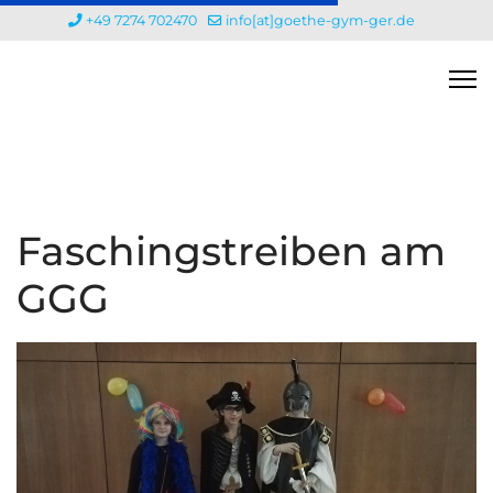
+49 7274 702470
info[at]goethe-gym-ger.de
Faschingstreiben am
GGG