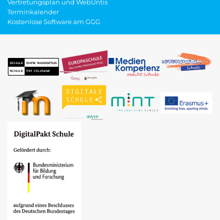
Vertretungsplan und WebUntis
Terminkalender
Kostenlose Software am GGG