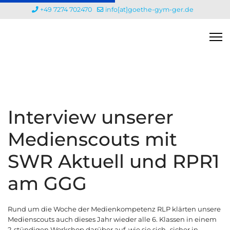
+49 7274 702470
info[at]goethe-gym-ger.de
Interview unserer
Medienscouts mit
SWR Aktuell und RPR1
am GGG
Rund um die Woche der Medienkompetenz RLP klärten unsere
Medienscouts auch dieses Jahr wieder alle 6. Klassen in einem
2-stündigen Workshop darüber auf, wie sie sich „sicher in