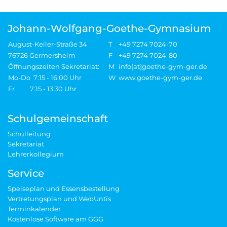
Johann-Wolfgang-Goethe-Gymnasium
August-Keiler-Straße 34
T
+49 7274 7024-70
76726 Germersheim
F
+49 7274 7024-80
Öffnungszeiten Sekretariat:
M
info[at]goethe-gym-ger.de
Mo-Do 7:15 - 16:00 Uhr
W
www.goethe-gym-ger.de
Fr 7:15 - 13:30 Uhr
Schulgemeinschaft
Schulleitung
Sekretariat
Lehrerkollegium
Service
Speiseplan und Essensbestellung
Vertretungsplan und WebUntis
Terminkalender
Kostenlose Software am GGG