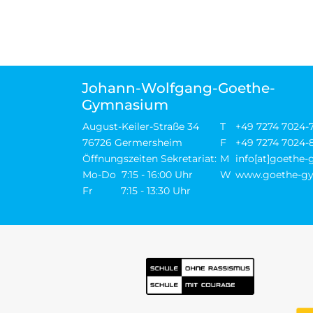
Johann-Wolfgang-Goethe-
Gymnasium
August-Keiler-Straße 34
T
+49 7274 7024-
76726 Germersheim
F
+49 7274 7024-
Öffnungszeiten Sekretariat:
M
info[at]goethe
Mo-Do 7:15 - 16:00 Uhr
W
www.goethe-gy
Fr 7:15 - 13:30 Uhr