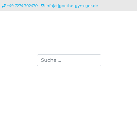
+49 7274 702470
info[at]goethe-gym-ger.de
Suchen