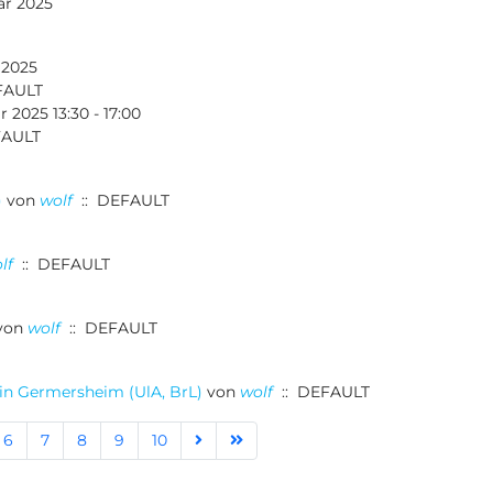
ar 2025
 2025
FAULT
 2025 13:30 - 17:00
FAULT
)
von
wolf
:: DEFAULT
lf
:: DEFAULT
von
wolf
:: DEFAULT
 in Germersheim (UlA, BrL)
von
wolf
:: DEFAULT
6
7
8
9
10