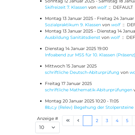
Sonntag 12 Januar 2025 - Samstag 18 Janu
Skifreizeit 7. Klassen
von
wolf
:: DEFAULT
Montag 13 Januar 2025 - Freitag 24 Januar
Sozialpraktikum 9. Klassen
von
wolf
:: DE
Montag 13 Januar 2025 - Dienstag 14 Januar
Ausbildung Sanitätsdienst
von
wolf
:: DE
Dienstag 14 Januar 2025 19:00
Infoabend zur MSS für 10. Klassen (Präsenz
Mittwoch 15 Januar 2025
schriftliche Deutsch-Abiturprüfung
von
wo
Freitag 17 Januar 2025
schriftliche Mathematik-Abiturprüfungen
Montag 20 Januar 2025 10:20 - 11:05
8b,c,y (Relev) Begehung der Stolpersteine
Limite der Paginierungsliste
Anzeige #
1
2
3
4
5