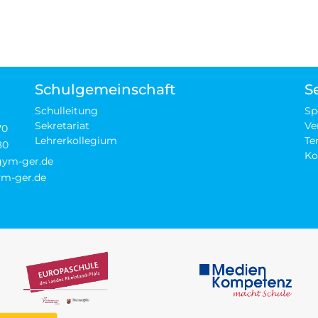
Schulgemeinschaft
S
Schulleitung
Sp
Sekretariat
Ve
70
Lehrerkollegium
Te
80
Ko
-gym-ger.de
m-ger.de