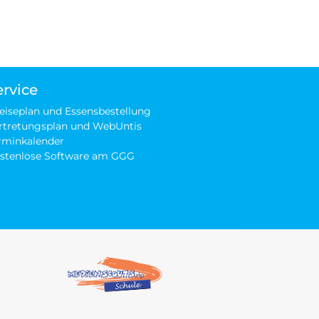
ervice
eiseplan und Essensbestellung
rtretungsplan und WebUntis
rminkalender
stenlose Software am GGG