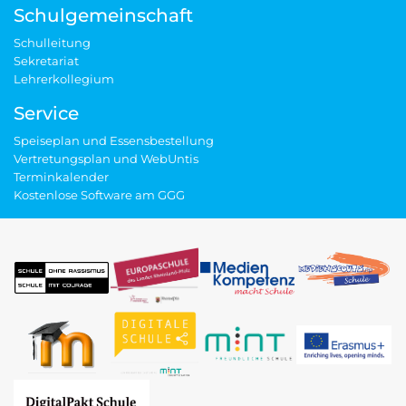
Schulgemeinschaft
Schulleitung
Sekretariat
Lehrerkollegium
Service
Speiseplan und Essensbestellung
Vertretungsplan und WebUntis
Terminkalender
Kostenlose Software am GGG