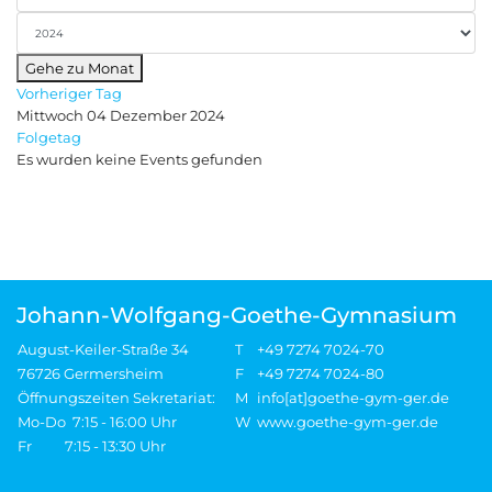
Gehe zu Monat
Vorheriger Tag
Mittwoch 04 Dezember 2024
Folgetag
Es wurden keine Events gefunden
Johann-Wolfgang-Goethe-Gymnasium
August-Keiler-Straße 34
T
+49 7274 7024-70
76726 Germersheim
F
+49 7274 7024-80
Öffnungszeiten Sekretariat:
M
info[at]goethe-gym-ger.de
Mo-Do 7:15 - 16:00 Uhr
W
www.goethe-gym-ger.de
Fr 7:15 - 13:30 Uhr