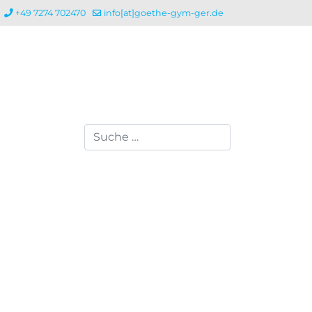
+49 7274 702470
info[at]goethe-gym-ger.de
Suchen