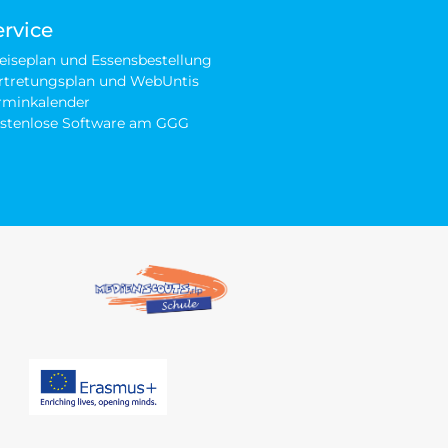
ervice
eiseplan und Essensbestellung
rtretungsplan und WebUntis
rminkalender
stenlose Software am GGG