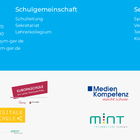
Schulgemeinschaft
S
Schulleitung
Sp
Sekretariat
Ve
70
Lehrerkollegium
Te
80
Ko
-gym-ger.de
m-ger.de