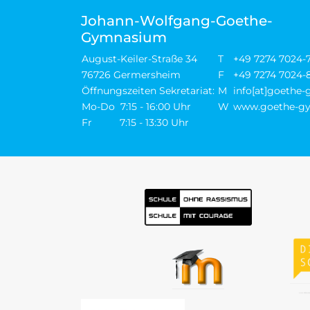
Johann-Wolfgang-Goethe-
Gymnasium
August-Keiler-Straße 34
T
+49 7274 7024-
76726 Germersheim
F
+49 7274 7024-
Öffnungszeiten Sekretariat:
M
info[at]goethe
Mo-Do 7:15 - 16:00 Uhr
W
www.goethe-gy
Fr 7:15 - 13:30 Uhr