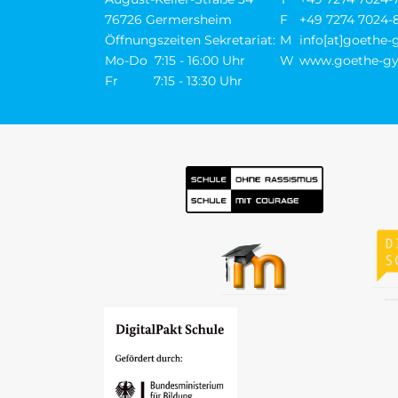
76726 Germersheim
F
+49 7274 7024-
Öffnungszeiten Sekretariat:
M
info[at]goethe
Mo-Do 7:15 - 16:00 Uhr
W
www.goethe-gy
Fr 7:15 - 13:30 Uhr