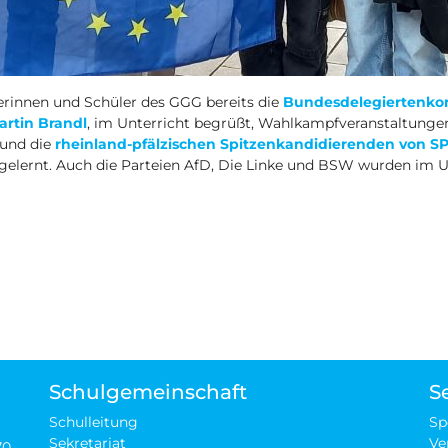
rinnen und Schüler des GGG bereits die
Bundesdelegiertenkon
rtin Brandl
, im Unterricht begrüßt, Wahlkampfveranstaltung
 und die
rheinland-pfälzischen Spitzenkandidierenden von S
elernt. Auch die Parteien AfD, Die Linke und BSW wurden im Unt
on nichts zu tun!“ – 10a und Sozialkunde-LK erleben spannende 
andau
Schulgemeinschaft
S
Schulleitung
Sp
Sekretariat
Ve
70