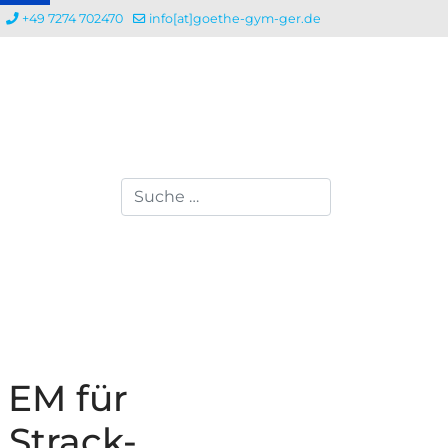
+49 7274 702470
info[at]goethe-gym-ger.de
Suchen
 EM für
 Strack-