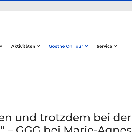
Aktivitäten
Goethe On Tour
Service
en und trotzdem bei der
“ – GGG bei Marie-Agnes