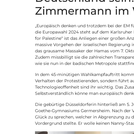
Zimmermann im 
„Europäisch denken und trotzdem bei der EM fü
die Europawahl 2024 steht auf dem Karlsruher
for Palestine“ ist das Anliegen einer großen A
massive Vorgehen der israelischen Regierung 
das grausame Massaker der Hamas vom 7. Oktobe
Zudem missbilligt sie die zahlreichen Transpar
wie sie nun in der badischen Metropole stattfi
In dem 45-minütigen Wahlkampfauftritt kommen
Verhalten der Protestierenden, sondern führt a
Technologieoffenheit sind ihr wichtig. Das Zus
Selbstverständlich könne man europäisch denk
Die gebürtige Düsseldorferin hinterließ am 5.
Goethe-Gymnasiums Germersheim. Nach der Ve
Glück zu sprechen, welcher in Abgrenzung zu de
Vordergrund stellte. Er wolle keinen Nanny-Sta