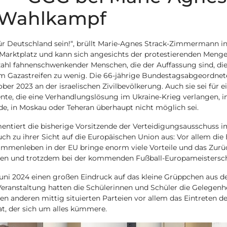
Wahlkampf
r Deutschland sein!“, brüllt Marie-Agnes Strack-Zimmermann in
 Marktplatz und kann sich angesichts der protestierenden Meng
nzahl fahnenschwenkender Menschen, die der Auffassung sind, die 
im Gazastreifen zu wenig. Die 66-jährige Bundestagsabgeordnet
r 2023 an der israelischen Zivilbevölkerung. Auch sie sei für 
ente, die eine Verhandlungslösung im Ukraine-Krieg verlangen, i
nde, in Moskau oder Teheran überhaupt nicht möglich sei.
tiert die bisherige Vorsitzende der Verteidigungsausschuss 
uch zu ihrer Sicht auf die Europäischen Union aus: Vor allem die
ammenleben in der EU bringe enorm viele Vorteile und das Zurüc
en und trotzdem bei der kommenden Fußball-Europameisterscha
 Juni 2024 einen großen Eindruck auf das kleine Grüppchen aus 
ranstaltung hatten die Schülerinnen und Schüler die Gelegen
n anderen mittig situierten Parteien vor allem das Eintreten de
at, der sich um alles kümmere.