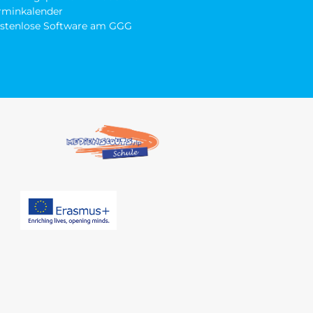
rminkalender
stenlose Software am GGG