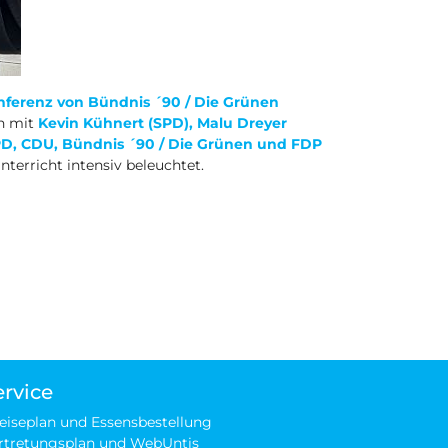
ferenz von Bündnis ´90 / Die Grünen
en mit
Kevin Kühnert (SPD), Malu Dreyer
PD, CDU, Bündnis ´90 / Die Grünen und FDP
erricht intensiv beleuchtet.
Diskussionen im Landtag
ervice
eiseplan und Essensbestellung
rtretungsplan und WebUntis