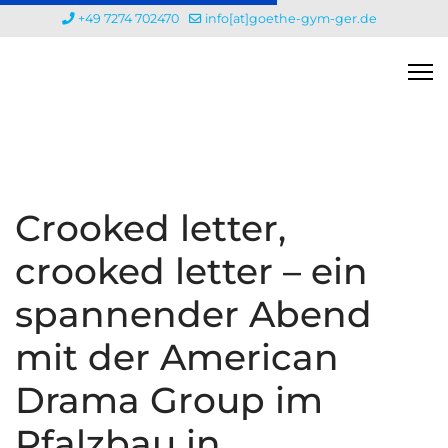
+49 7274 702470
info[at]goethe-gym-ger.de
Crooked letter,
crooked letter – ein
spannender Abend
mit der American
Drama Group im
Pfalzbau in