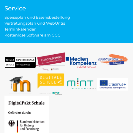
Service
Speiseplan und Essensbestellung
Vertretungsplan und WebUntis
Terminkalender
Kostenlose Software am GGG