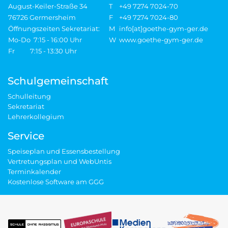
August-Keiler-Straße 34
T
+49 7274 7024-70
76726 Germersheim
F
+49 7274 7024-80
Öffnungszeiten Sekretariat:
M
info[at]goethe-gym-ger.de
Mo-Do 7:15 - 16:00 Uhr
W
www.goethe-gym-ger.de
Fr 7:15 - 13:30 Uhr
Schulgemeinschaft
Schulleitung
Sekretariat
Lehrerkollegium
Service
Speiseplan und Essensbestellung
Vertretungsplan und WebUntis
Terminkalender
Kostenlose Software am GGG