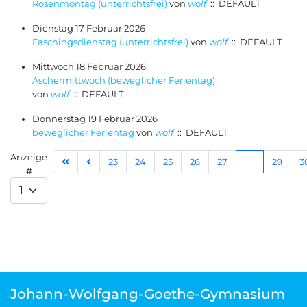
Rosenmontag (unterrichtsfrei)
von
wolf
:: DEFAULT
Dienstag 17 Februar 2026
Faschingsdienstag (unterrichtsfrei)
von
wolf
:: DEFAULT
Mittwoch 18 Februar 2026
Aschermittwoch (beweglicher Ferientag)
von
wolf
:: DEFAULT
Donnerstag 19 Februar 2026
beweglicher Ferientag
von
wolf
:: DEFAULT
Limite der Paginierungsliste
Anzeige
23
24
25
26
27
28
29
3
#
Johann-Wolfgang-Goethe-Gymnasium