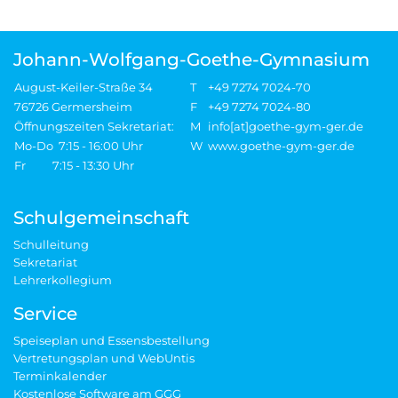
Johann-Wolfgang-Goethe-Gymnasium
August-Keiler-Straße 34
T
+49 7274 7024-70
76726 Germersheim
F
+49 7274 7024-80
Öffnungszeiten Sekretariat:
M
info[at]goethe-gym-ger.de
Mo-Do 7:15 - 16:00 Uhr
W
www.goethe-gym-ger.de
Fr 7:15 - 13:30 Uhr
Schulgemeinschaft
Schulleitung
Sekretariat
Lehrerkollegium
Service
Speiseplan und Essensbestellung
Vertretungsplan und WebUntis
Terminkalender
Kostenlose Software am GGG