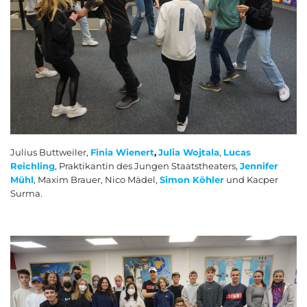
Julius Buttweiler,
Finia Wienert
,
Julia Wojtala
,
Lucas
Reichling
, Praktikantin des Jungen Staatstheaters,
Jennifer
Mühl
, Maxim Brauer, Nico Mädel,
Simon Köhler
und Kacper
Surma.