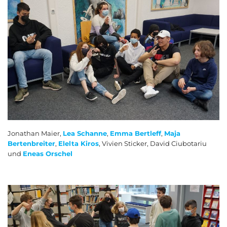
Jonathan Maier,
Lea Schanne
,
Emma Bertleff
,
Maja
Bertenbreiter
,
Elelta Kiros
, Vivien Sticker, David Ciubotariu
und
Eneas Orschel