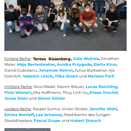
hintere Reihe
:
Teresa
Rüsenberg
,
Julia Wojtala
,
Jonathan
Maier,
Maja Bertenbreiter
,
Annika Przygode
,
Elelta Kiros
,
David Ciubotariu,
Johannes Remm
,
Julius Buttweiler, Ilja
Gornitch,
Valentin Lösch
,
Yllka Sinani
und
Marlene Palfi
mittlere Reihe
: Nico Mädel, Maxim Brauer,
Lucas Reichling
,
Finia Wienert
,
Mia Hoffmann, Thuy Linh Vu
,
Eneas Orschel
,
Jonas Dietz
und
Simon Köhler
vordere Reihe
: Kacper Surma, Vivien Sticker,
Jennifer Mühl
,
Emma Bertleff
,
Lea Schanne
,
Praktikantin des Jungen
Staatstheaters,
Pascal Grupe
und
Hubert Strauch