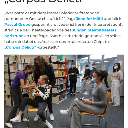
„Was hatte es mit dem immer wieder auftretenden
pumpenden Geräusch auf sich?“, fragt
Jennifer Mühl
und blickt
Pascal Grupe
gespannt an. „Jeder ist frei in der Interpretation!“,
strahlt sie der Theaterpädagoge des
Jungen Staatstheaters
Karlsruhe
an und fragt: „Was hast du darin gesehen? Ich selbst
habe mir dabei das Auslesen des implantierten Chips in
„Corpus Delicti“
vorgestellt!“