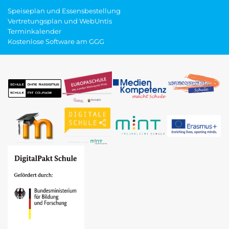
Speiseplan und Essensbestellung
Vertretungsplan und WebUntis
Terminkalender
Kostenlose Software am GGG