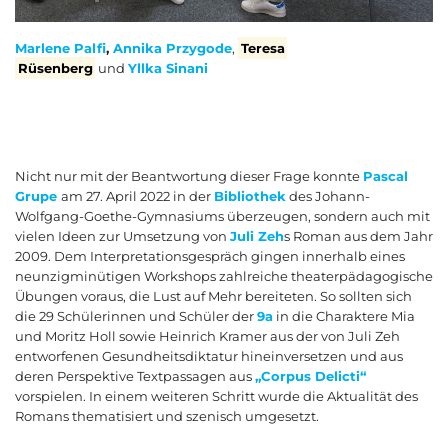
Marlene Palfi
,
Annika Przygode
,
Teresa
Rüsenberg
und
Yllka Sinani
Nicht nur mit der Beantwortung dieser Frage konnte
Pascal
Grupe
am 27. April 2022 in der
Bibliothek
des Johann-
Wolfgang-Goethe-Gymnasiums überzeugen, sondern auch mit
vielen Ideen zur Umsetzung von
Juli Zeh
s Roman aus dem Jahr
2009. Dem Interpretationsgespräch gingen innerhalb eines
neunzigminütigen Workshops zahlreiche theaterpädagogische
Übungen voraus, die Lust auf Mehr bereiteten. So sollten sich
die 29 Schülerinnen und Schüler der
9a
in die Charaktere Mia
und Moritz Holl sowie Heinrich Kramer aus der von Juli Zeh
entworfenen Gesundheitsdiktatur hineinversetzen und aus
deren Perspektive Textpassagen aus
„Corpus Delicti“
vorspielen. In einem weiteren Schritt wurde die Aktualität des
Romans thematisiert und szenisch umgesetzt.