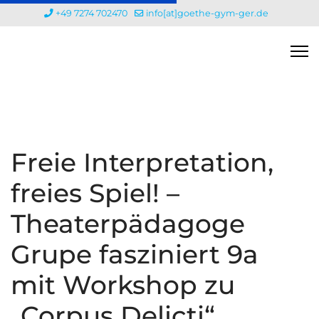
+49 7274 702470
info[at]goethe-gym-ger.de
Freie Interpretation,
freies Spiel! –
Theaterpädagoge
Grupe fasziniert 9a
mit Workshop zu
„Corpus Delicti“