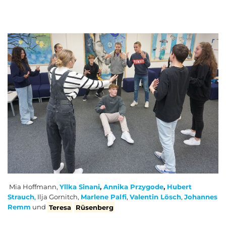
Mia Hoffmann,
Yllka Sinani
,
Annika Przygode
,
Hubert
Strauch
, Ilja Gornitch,
Marlene Palfi
,
Valentin Lösch
,
Johannes
Remm
und
Teresa
Rüsenberg