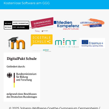
Kostenlose Software am GGG
© 2025 Johann-Wolfgang-Goethe-Gymnasium Germersheim /