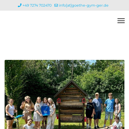
+49 7274 702470
info[at]goethe-gym-ger.de