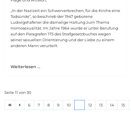
„In der Nazizeit ein Schwerverbrechen, für die Kirche eine
Todsünde“, so beschrieb der 1947 geborene
Ludwigshafener die damalige Haltung zum Thema
Homosexualität. Im Jahre 1964 wurde er unter Berufung
auf den Paragrafen 175 des Strafgesetzbuches wegen
seiner sexuellen Orientierung und der Liebe zu einem
anderen Mann verurteilt.
Weiterlesen …
Seite 11 von 30
6
7
8
9
10
11
12
13
14
15