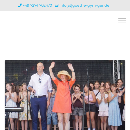
+49 7274 702470
info[at]goethe-gym-ger.de