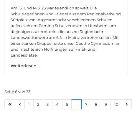
Am 13. Und 14.3. 25 war es endlich so weit. Die
Schulsiegerinnen und –sieger aus dem Regionalverbund
Südpfalz von insgesamt acht verschiedenen Schulen
trafen sich am Pamina Schulzentrum in Herxheim, um
diejenigen zu ermitteln, die unsere Region beim
Landeswettbewerb am 6.5. in Mainz vertreten sollen. Mit
einer starken Gruppe reiste unser Goethe Gymnasium an
und machte sich Hoffnungen auf Final- und
Landesplätze.
Weiterlesen …
Seite 6 von 33
1
2
3
4
5
6
7
8
9
10